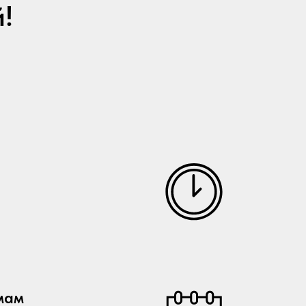
!
мам