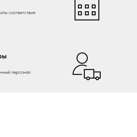
аты соответствия
ры
енный персонал