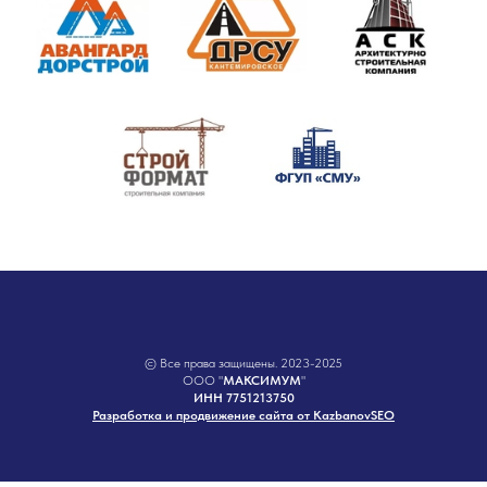
© Все права защищены. 2023-2025
ООО "
МАКСИМУМ
"
ИНН 7751213750
Разработка и продвижение сайта от KazbanovSEO