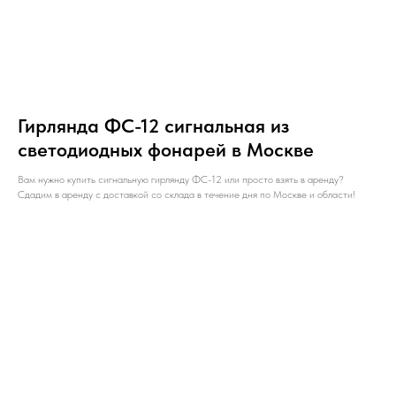
Гирлянда ФС-12 сигнальная из
светодиодных фонарей в Москве
Вам нужно купить сигнальную гирлянду ФС-12 или просто взять в аренду?
Сдадим в аренду с доставкой со склада в течение дня по Москве и области!